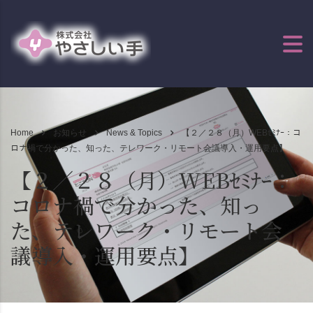
Home
お知らせ
News & Topics
【２／２８（月）WEBｾﾐﾅｰ：コ
ロナ禍で分かった、知った、テレワーク・リモート会議導入・運用要点】
【２／２８（月）WEBｾﾐﾅｰ：
コロナ禍で分かった、知っ
た、テレワーク・リモート会
議導入・運用要点】